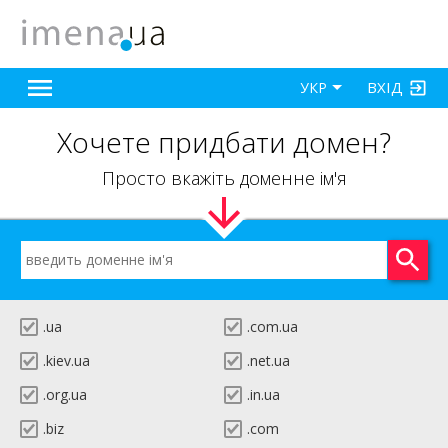
ВХІД
УКР
Хочете придбати домен?
Просто вкажіть доменне ім'я
.ua
.com.ua
.kiev.ua
.net.ua
.org.ua
.in.ua
.biz
.com