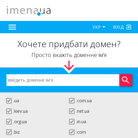
ВХІД
УКР
Хочете придбати домен?
Просто вкажіть доменне ім'я
.ua
.com.ua
.kiev.ua
.net.ua
.org.ua
.in.ua
.biz
.com