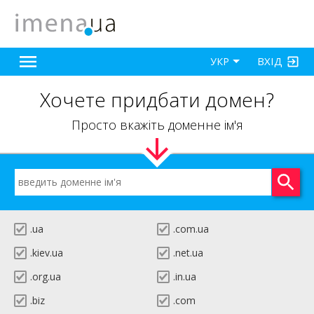
ВХІД
УКР
Хочете придбати домен?
Просто вкажіть доменне ім'я
.ua
.com.ua
.kiev.ua
.net.ua
.org.ua
.in.ua
.biz
.com