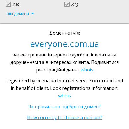
.net
.org
інші домени
Доменне ім'я:
everyone.com.ua
зареєстроване інтернет-службою imena.ua за
дорученням та в інтересах клієнта. Подивитися
реєстраційні данні:
whois
registered by imena.ua Internet service on errand and
in behalf of client. Look registrations information:
whois
Як правильно підібрати домен?
How correctly to choose a domain?