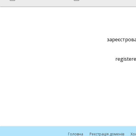
зареєстрова
registere
Головна
Реєстрація доменів
Хо