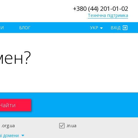
+380 (44) 201-01-02
Технічна підтримка
×
ТИ
БЛОГ
УКР
ВХІД
мен?
.org.ua
.in.ua
ші домени