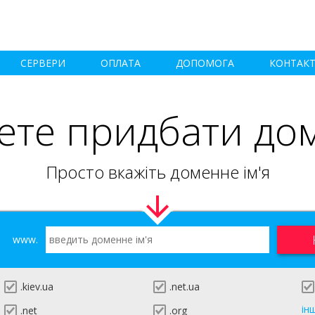
СЕРВЕРИ
ОПЛАТА
ДОПОМОГА
КОНТАК
ете придбати до
Просто вкажіть доменне ім'я
www.
.kiev.ua
.net.ua
ін
.net
.org