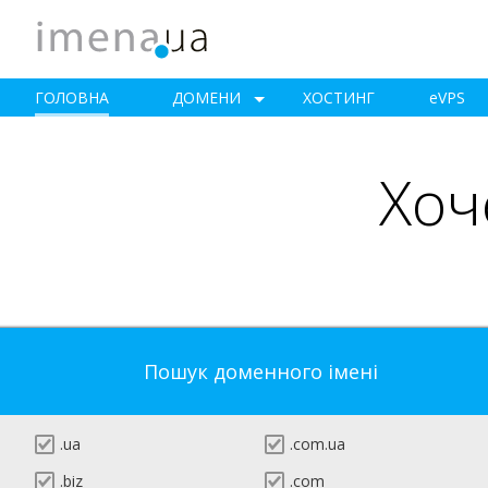
ГОЛОВНА
ДОМЕНИ
ХОСТИНГ
e
VPS
Хоч
Пошук доменного імені
.ua
.com.ua
.biz
.com