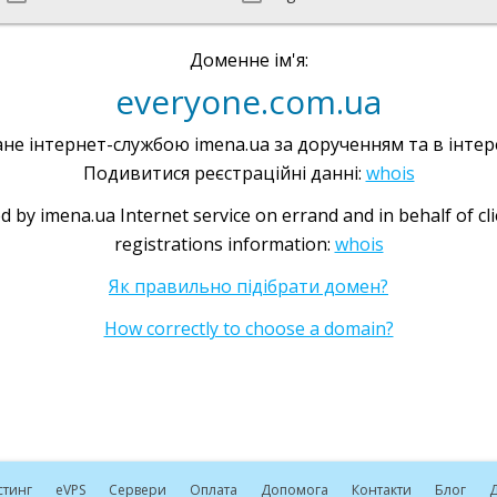
Доменне ім'я:
everyone.com.ua
не інтернет-службою imena.ua за дорученням та в інтере
Подивитися реєстраційні данні:
whois
d by imena.ua Internet service on errand and in behalf of cl
registrations information:
whois
Як правильно підібрати домен?
How correctly to choose a domain?
стинг
e
VPS
Сервери
Оплата
Допомога
Контакти
Блог
Д