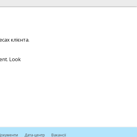
сах клієнта.
ient. Look
окументи
Дата-центр
Вакансії