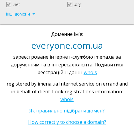
.net
.org
інші домени
Доменне ім'я:
everyone.com.ua
зареєстроване інтернет-службою imena.ua за
дорученням та в інтересах клієнта. Подивитися
реєстраційні данні:
whois
registered by imena.ua Internet service on errand and
in behalf of client. Look registrations information:
whois
Як правильно підібрати домен?
How correctly to choose a domain?