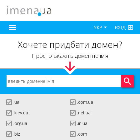
ВХІД
УКР
Хочете придбати домен?
Просто вкажіть доменне ім'я
.ua
.com.ua
.kiev.ua
.net.ua
.org.ua
.in.ua
.biz
.com