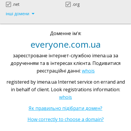
.net
.org
інші домени
Доменне ім'я:
everyone.com.ua
зареєстроване інтернет-службою imena.ua за
дорученням та в інтересах клієнта. Подивитися
реєстраційні данні:
whois
registered by imena.ua Internet service on errand and
in behalf of client. Look registrations information:
whois
Як правильно підібрати домен?
How correctly to choose a domain?