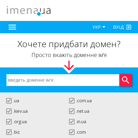
ВХІД
УКР
Хочете придбати домен?
Просто вкажіть доменне ім'я
.ua
.com.ua
.kiev.ua
.net.ua
.org.ua
.in.ua
.biz
.com