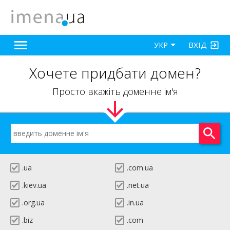
ВХІД
УКР
Хочете придбати домен?
Просто вкажіть доменне ім'я
.ua
.com.ua
.kiev.ua
.net.ua
.org.ua
.in.ua
.biz
.com