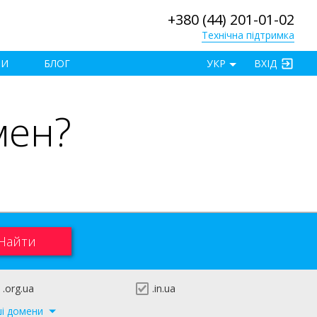
+380 (44) 201-01-02
Технічна підтримка
×
ТИ
БЛОГ
УКР
ВХІД
мен?
.org.ua
.in.ua
ші домени