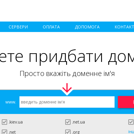
СЕРВЕРИ
ОПЛАТА
ДОПОМОГА
КОНТАК
ете придбати до
Просто вкажіть доменне ім'я
www.
.kiev.ua
.net.ua
ін
.net
.org