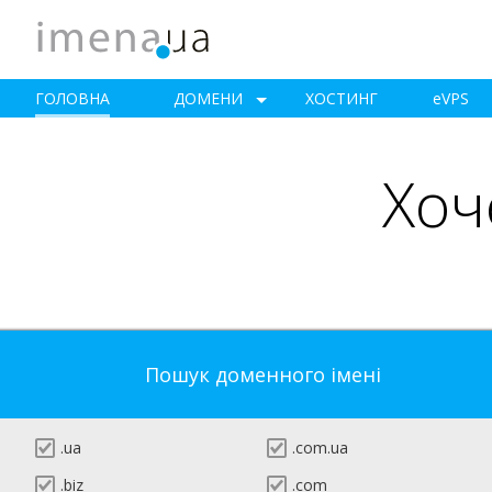
ГОЛОВНА
ДОМЕНИ
ХОСТИНГ
e
VPS
Хоч
Пошук доменного імені
.ua
.com.ua
.biz
.com