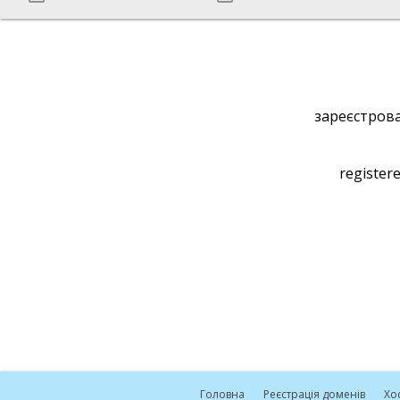
зареєстрова
registere
Головна
Реєстрація доменів
Хо