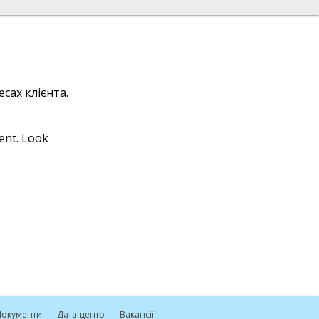
сах клієнта.
ient. Look
окументи
Дата-центр
Вакансії