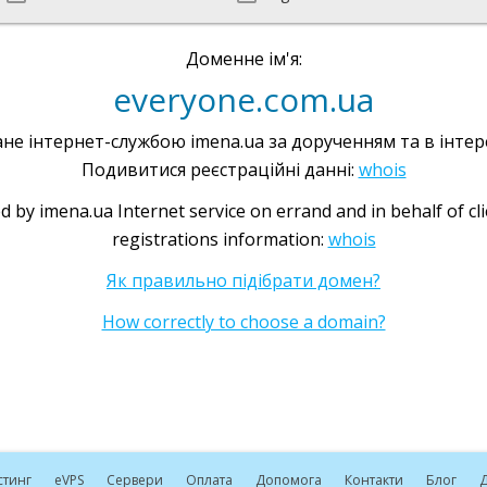
Доменне ім'я:
everyone.com.ua
не інтернет-службою imena.ua за дорученням та в інтере
Подивитися реєстраційні данні:
whois
d by imena.ua Internet service on errand and in behalf of cl
registrations information:
whois
Як правильно підібрати домен?
How correctly to choose a domain?
стинг
e
VPS
Сервери
Оплата
Допомога
Контакти
Блог
Д