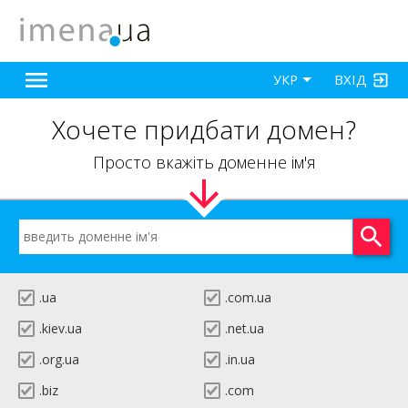
ВХІД
УКР
Хочете придбати домен?
Просто вкажіть доменне ім'я
.ua
.com.ua
.kiev.ua
.net.ua
.org.ua
.in.ua
.biz
.com