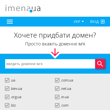
ВХІД
УКР
Хочете придбати домен?
Просто вкажіть доменне ім'я
.ua
.com.ua
.kiev.ua
.net.ua
.org.ua
.in.ua
.biz
.com