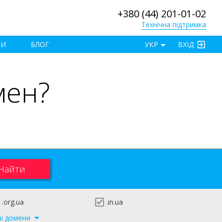
+380 (44) 201-01-02
Технічна підтримка
×
ТИ
БЛОГ
УКР
ВХІД
мен?
.org.ua
.in.ua
ші домени