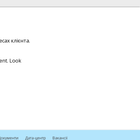
сах клієнта.
ient. Look
окументи
Дата-центр
Вакансії