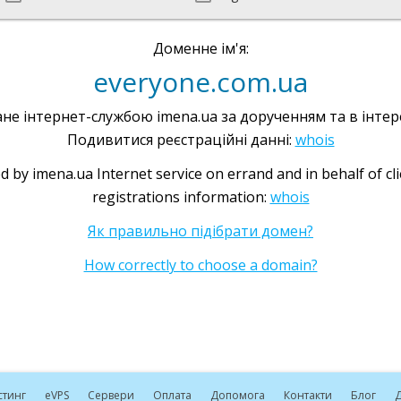
Доменне ім'я:
everyone.com.ua
не інтернет-службою imena.ua за дорученням та в інтере
Подивитися реєстраційні данні:
whois
d by imena.ua Internet service on errand and in behalf of cl
registrations information:
whois
Як правильно підібрати домен?
How correctly to choose a domain?
стинг
e
VPS
Сервери
Оплата
Допомога
Контакти
Блог
Д