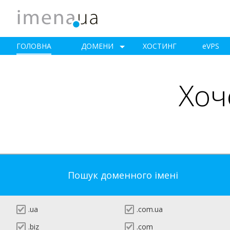
ГОЛОВНА
ДОМЕНИ
ХОСТИНГ
e
VPS
Хоч
Пошук доменного імені
.ua
.com.ua
.biz
.com