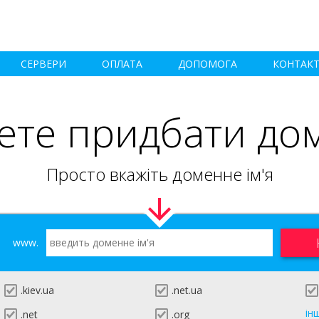
СЕРВЕРИ
ОПЛАТА
ДОПОМОГА
КОНТАК
ете придбати до
Просто вкажіть доменне ім'я
www.
.kiev.ua
.net.ua
ін
.net
.org