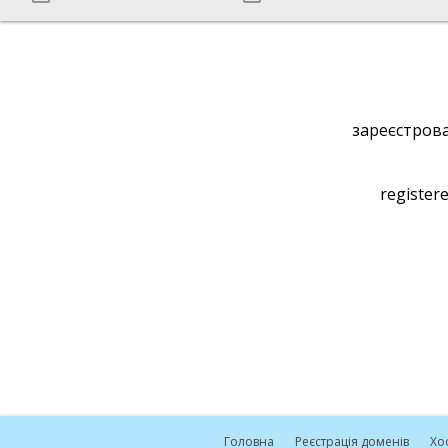
зареєстрова
registere
Головна
Реєстрація доменів
Хо