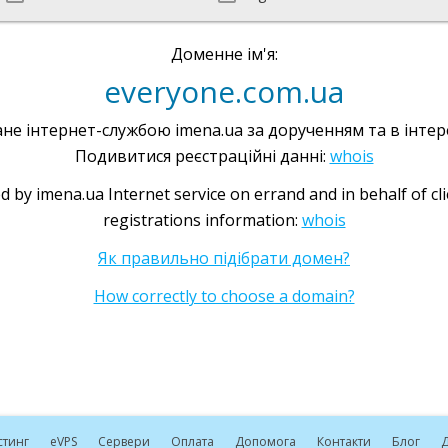
Доменне ім'я:
everyone.com.ua
не інтернет-службою imena.ua за дорученням та в інтере
Подивитися реєстраційні данні:
whois
d by imena.ua Internet service on errand and in behalf of cl
registrations information:
whois
Як правильно підібрати домен?
How correctly to choose a domain?
стинг
e
VPS
Сервери
Оплата
Допомога
Контакти
Блог
Д