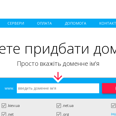
СЕРВЕРИ
ОПЛАТА
ДОПОМОГА
КОНТАК
ете придбати до
Просто вкажіть доменне ім'я
www.
.kiev.ua
.net.ua
ін
.net
.org