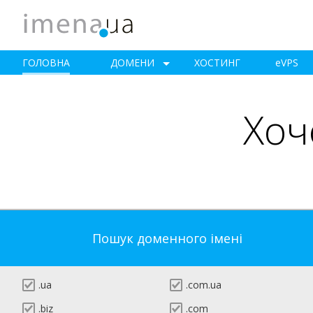
ГОЛОВНА
ДОМЕНИ
ХОСТИНГ
e
VPS
Хоч
Пошук доменного імені
.ua
.com.ua
.biz
.com