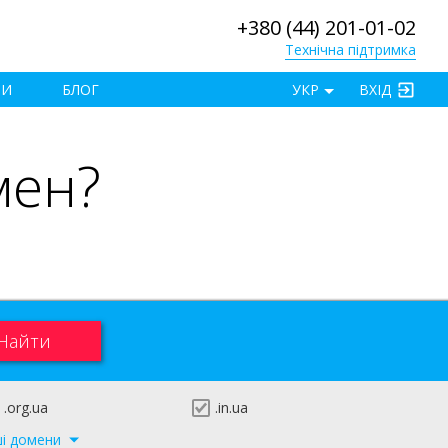
+380 (44) 201-01-02
Технічна підтримка
×
ТИ
БЛОГ
УКР
ВХІД
мен?
.org.ua
.in.ua
ші домени