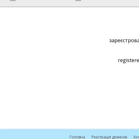
зареєстрова
registere
Головна
Реєстрація доменів
Хо