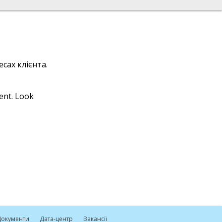
сах клієнта.
ient. Look
окументи
Дата-центр
Вакансії