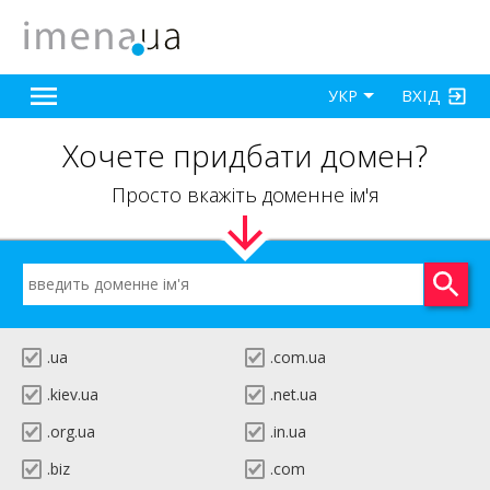
ВХІД
УКР
Хочете придбати домен?
Просто вкажіть доменне ім'я
.ua
.com.ua
.kiev.ua
.net.ua
.org.ua
.in.ua
.biz
.com