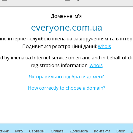
Доменне ім'я:
everyone.com.ua
не інтернет-службою imena.ua за дорученням та в інтере
Подивитися реєстраційні данні:
whois
d by imena.ua Internet service on errand and in behalf of cl
registrations information:
whois
Як правильно підібрати домен?
How correctly to choose a domain?
стинг
e
VPS
Сервери
Оплата
Допомога
Контакти
Блог
Д