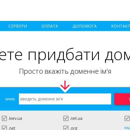
СЕРВЕРИ
ОПЛАТА
ДОПОМОГА
КОНТАК
ете придбати до
Просто вкажіть доменне ім'я
www.
.kiev.ua
.net.ua
ін
.net
.org