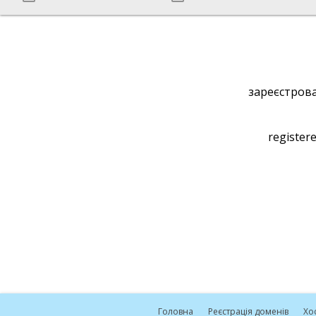
зареєстрова
registere
Головна
Реєстрація доменів
Хо