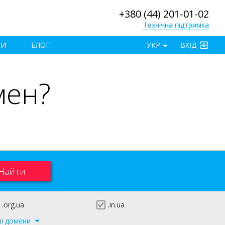
+380 (44) 201-01-02
Технічна підтримка
×
ТИ
БЛОГ
УКР
ВХІД
мен?
.org.ua
.in.ua
ші домени