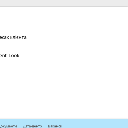
сах клієнта.
ient. Look
окументи
Дата-центр
Вакансії