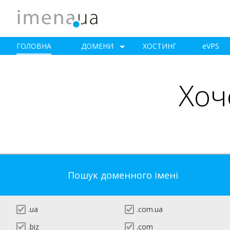
ГОЛОВНА
ДОМЕНИ
ХОСТИНГ
e
VPS
Хоч
Пошук доменного імені
.ua
.com.ua
.biz
.com