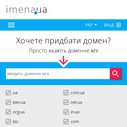
ВХІД
УКР
Хочете придбати домен?
Просто вкажіть доменне ім'я
.ua
.com.ua
.kiev.ua
.net.ua
.org.ua
.in.ua
.biz
.com